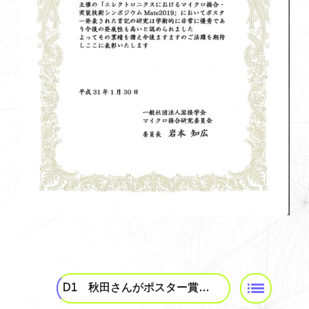
投
稿
D1 秋田さんがポスター賞を獲得しました！
ナ
ビ