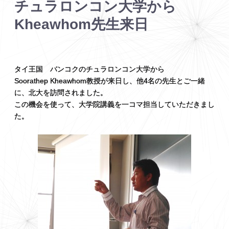
チュラロンコン
大学から
Kheawhom
先生来日
タイ王国 バンコクのチュラロンコン大学から
Soorathep Kheawhom教授が来日し、他4名の先生とご一緒
に、北大を訪問されました。
この機会を使って、大学院講義を一コマ担当していただきまし
た。